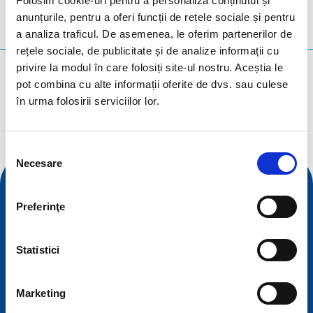
Folosim cookie-uri pentru a personaliza conținutul și
anunțurile, pentru a oferi funcții de rețele sociale și pentru
a analiza traficul. De asemenea, le oferim partenerilor de
rețele sociale, de publicitate și de analize informații cu
privire la modul în care folosiți site-ul nostru. Aceștia le
Ce căutați?
pot combina cu alte informații oferite de dvs. sau culese
Interogare de căutare
în urma folosirii serviciilor lor.
Selecția
Necesare
consimțământului
Preferinţe
Statistici
Marketing