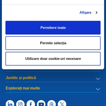
Date de contact
Afişare
European Registry for Internet Domains vzw (EURid)
Telecomlaan 9/7
1831
Diegem
, Belgium
Permitere toate
RPR Brussel – VAT BE 0864.240.405
Întrebări generale
Permite selecția
Telefon:
+32 2 401 27 50
Asistență generală:
info@eurid.eu
Întrebări de presă:
press@eurid.eu
Utilizare doar cookie-uri necesare
Meniu
Juridic și politică
Explorați mai multe