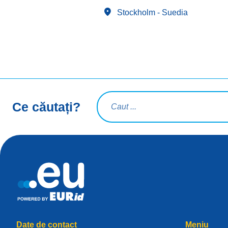
Stockholm
- Suedia
Interogare de căutare
Ce căutați?
Date de contact
Meniu