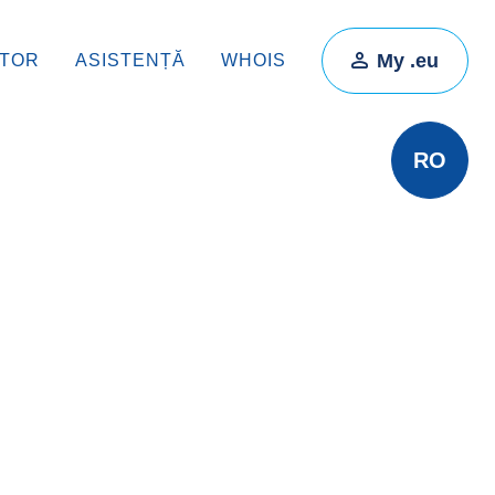
My .eu
ATOR
ASISTENȚĂ
WHOIS
RO