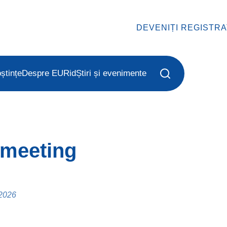
DEVENIȚI REGISTR
ștințe
Despre EURid
Știri și evenimente
meeting
 2026