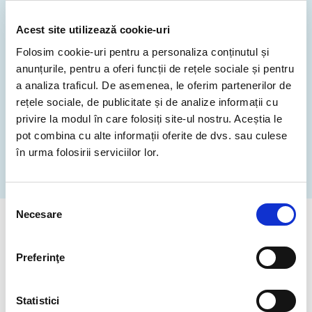
BW
Botswana
1
Acest site utilizează cookie-uri
Marketing
8 %
Publicitate
Folosim cookie-uri pentru a personaliza conținutul și
BY
Belarus
12
anunțurile, pentru a oferi funcții de rețele sociale și pentru
Energy
5.9 %
a analiza traficul. De asemenea, le oferim partenerilor de
BZ
Belize
2
Environmental
rețele sociale, de publicitate și de analize informații cu
privire la modul în care folosiți site-ul nostru. Aceștia le
CA
Canada
8171
pot combina cu alte informații oferite de dvs. sau culese
Educație
5.2 %
Afișare mai multe
în urma folosirii serviciilor lor.
CD
Republica
4
Sănătate
5.1 %
Democratică Congo
Selecția
Necesare
consimțământului
Arts,
4.2 %
CH
Elveţia
3240
Entertainment
Numărul de registratori
Preferinţe
acreditați .eu din întreaga
CI
Côte d’Ivoire
7
Community
4.1 %
lume
CL
Chile
36
Statistici