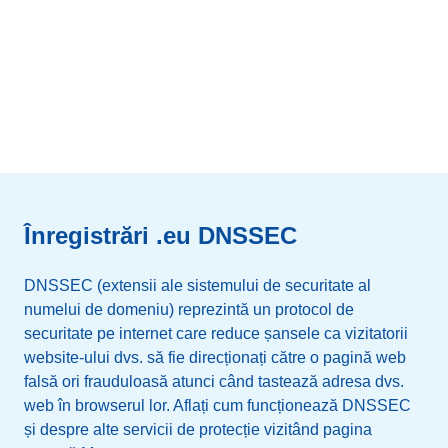
ET
Etiopia
1
ES
Spania
25
Agriculture
1.1 %
FI
Finlanda
22671
FI
Finlanda
5
Other
1 %
FO
Insulele Feroe
6
FR
Franţa
32
FR
Franţa
318462
Engineering
0.7 %
GB
Regatul Unit
31
GA
Gabon
3
Înregistrări .eu DNSSEC
Adult
0.6 %
GR
Grecia
13
GB
Regatul Unit
5959
DNSSEC (extensii ale sistemului de securitate al
Employment
0.6 %
HR
Croaţia
4
numelui de domeniu) reprezintă un protocol de
GE
Georgia
25
securitate pe internet care reduce șansele ca vizitatorii
Hospitality
0.5 %
HU
Ungaria
22
website-ului dvs. să fie direcționați către o pagină web
falsă ori frauduloasă atunci când tastează adresa dvs.
GF
Guyana Franceză
60
IE
Irlanda
9
web în browserul lor. Aflați cum funcționează DNSSEC
Minerit și foraj
0.1 %
și despre alte servicii de protecție vizitând pagina
GG
Guernsey
4