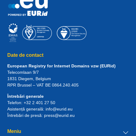
LT
Lituania
34546
LU
Luxemburg
15884
LV
Letonia
18139
Date de contact
MA
Maroc
123
European Registry for Internet Domains vzw (EURid)
Telecomlaan 9/7
1831
Diegem
, Belgium
MC
Monaco
55
RPR Brussel – VAT BE 0864.240.405
MD
Moldova
168
Întrebări generale
Telefon:
+32 2 401 27 50
Asistență generală:
info@eurid.eu
ME
Muntenegru
21
Întrebări de presă:
press@eurid.eu
MF
Saint-Martin
4
Meniu