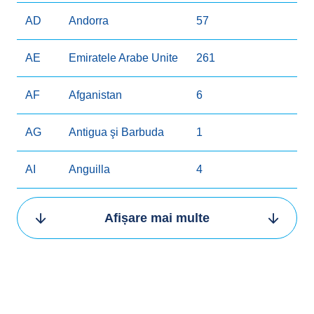
AD
Andorra
57
AE
Emiratele Arabe Unite
261
AF
Afganistan
6
AG
Antigua şi Barbuda
1
AI
Anguilla
4
AL
Albania
77
Afișare mai multe
AM
Armenia
18
AO
Angola
2