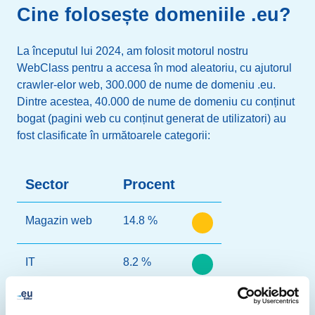
Cine folosește domeniile .eu?
BG
Bulgaria
49018
La începutul lui 2024, am folosit motorul nostru
BH
Bahrain
1
WebClass pentru a accesa în mod aleatoriu, cu ajutorul
crawler-elor web, 300.000 de nume de domeniu .eu.
BJ
Benin
5
Dintre acestea, 40.000 de nume de domeniu cu conținut
bogat (pagini web cu conținut generat de utilizatori) au
fost clasificate în următoarele categorii:
BO
Bolivia
4
BQ
Bonaire, Sint
2
Sector
Procent
Eustatius şi Saba
Magazin web
14.8 %
BR
Brazilia
245
IT
8.2 %
BS
Bahamas
4
BV
Insula Bouvet
1
Producție
8.2 %