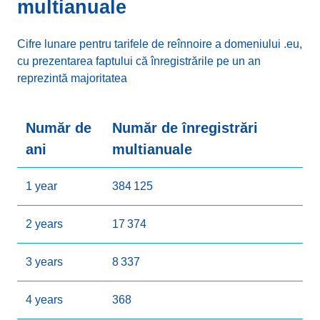
multianuale
HK
Hong Kong
160
MD
Moldova
1
Cifre lunare pentru tarifele de reînnoire a domeniului .eu,
HR
Croaţia
18265
cu prezentarea faptului că înregistrările pe un an
MK
Macedonia de Nord
1
reprezintă majoritatea
HU
Ungaria
60440
MY
Malaysia
1
ID
Indonezia
126
Număr de
Număr de înregistrări
NL
Ţările de Jos
63
ani
multianuale
IE
Irlanda
88380
NO
Norvegia
1
1 year
384 125
IL
Israel
122
PL
Polonia
27
2 years
17 374
IN
India
411
PT
Portugalia
7
3 years
8 337
IQ
Irak
1
RO
România
15
4 years
368
IR
Iran
1