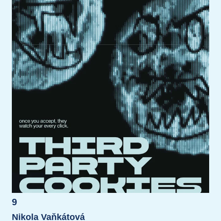
9
Nikola Vaňkátová