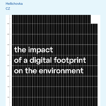
Hellichovka
CZ