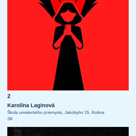
2
Karolína Laginová
Škola umeleckého priemyslu, Jakobyho 15, Košice
SK