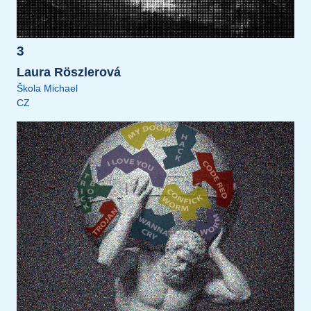
3
Laura Röszlerová
Škola Michael
CZ