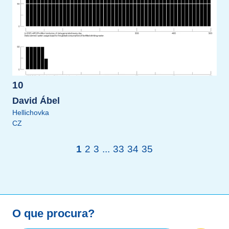
10
David Ábel
Hellichovka
CZ
1
2
3
...
33
34
35
O que procura?