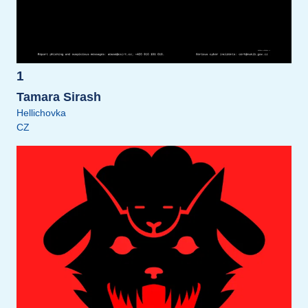
1
Tamara Sirash
Hellichovka
CZ