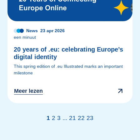
News
23 apr 2026
een minuut
20 years of .eu: celebrating Europe’s
digital identity
This spring edition of .eu Illustrated marks an important
milestone
Meer lezen
1
2
3
...
21
22
23