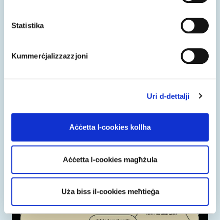
Statistika
Kummerċjalizzazzjoni
Uri d-dettalji
6
Silvia Sokolíková
Aċċetta l-cookies kollha
Škola umeleckého priemyslu Josefa Vydru
SK
Aċċetta l-cookies magħżula
Uża biss il-cookies meħtieġa