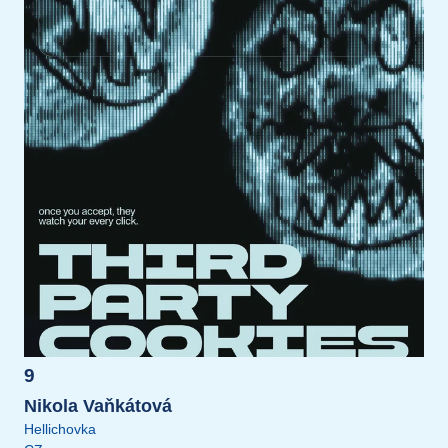
9
Nikola Vaňkátová
Hellichovka