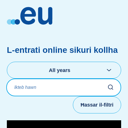
L-entrati online sikuri kollha
Agħżel is-snin
All years
Titolu
Ħassar il-filtri