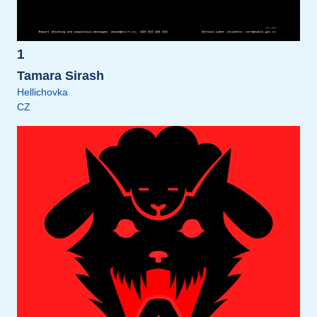
1
Tamara Sirash
Hellichovka
CZ