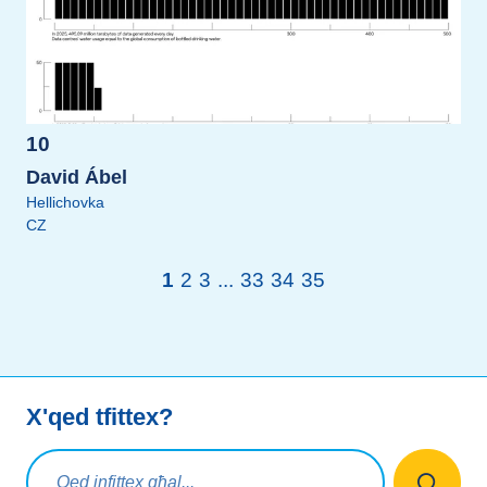
10
David Ábel
Hellichovka
CZ
1
2
3
...
33
34
35
X'qed tfittex?
Mistoqsijiet ta' tfittxija