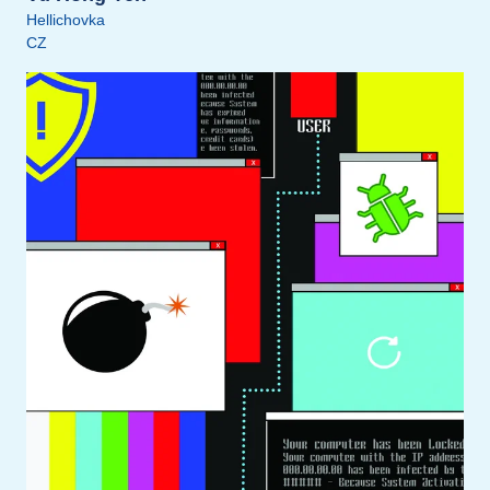
Hellichovka
CZ