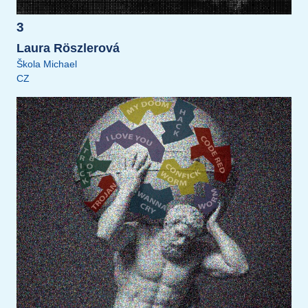
3
Laura Röszlerová
Škola Michael
CZ