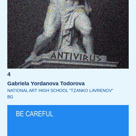
4
Gabriela Yordanova Todorova
NATIONAL ART HIGH SCHOOL "TZANKO LAVRENOV"
BG