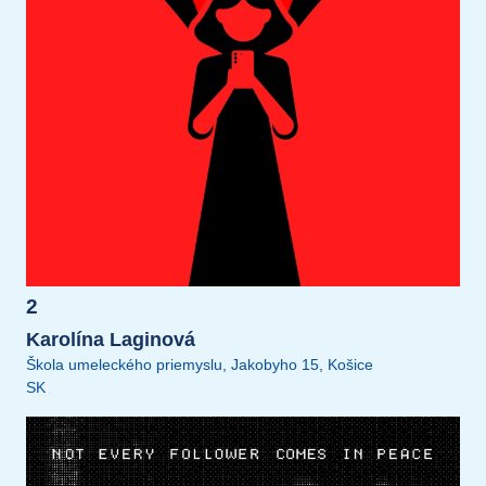
2
Karolína Laginová
Škola umeleckého priemyslu, Jakobyho 15, Košice
SK