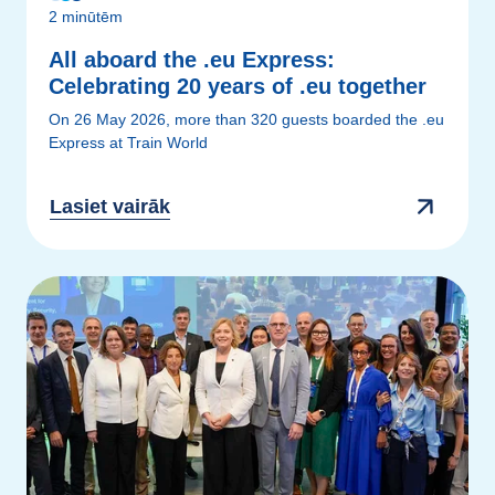
2 minūtēm
All aboard the .eu Express:
Celebrating 20 years of .eu together
On 26 May 2026, more than 320 guests boarded the .eu
Express at Train World
Lasiet vairāk