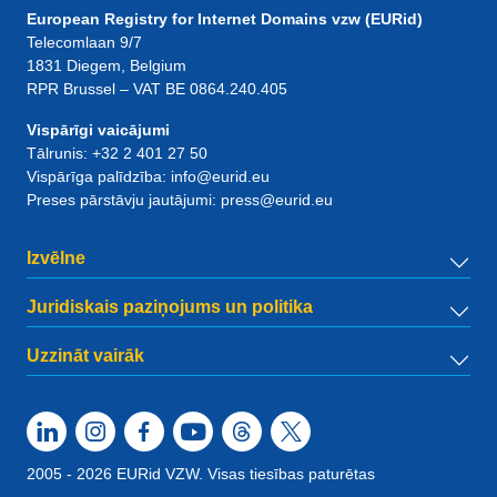
European Registry for Internet Domains vzw (EURid)
Telecomlaan 9/7
1831
Diegem
, Belgium
RPR Brussel – VAT BE 0864.240.405
Vispārīgi vaicājumi
Tālrunis:
+32 2 401 27 50
Vispārīga palīdzība:
info@eurid.eu
Preses pārstāvju jautājumi:
press@eurid.eu
Izvēlne
Juridiskais paziņojums un politika
Uzzināt vairāk
2005 - 2026 EURid VZW. Visas tiesības paturētas