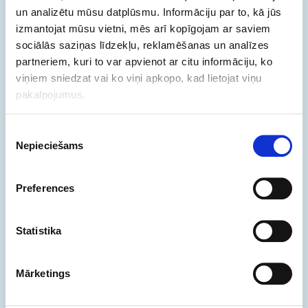
un analizētu mūsu datplūsmu. Informāciju par to, kā jūs
izmantojat mūsu vietni, mēs arī kopīgojam ar saviem
sociālās saziņas līdzekļu, reklamēšanas un analīzes
partneriem, kuri to var apvienot ar citu informāciju, ko
viņiem sniedzat vai ko viņi apkopo, kad lietojat viņu
pakalpojumus.
Piekrišanas
Nepieciešams
izvēle
Preferences
News
1 jūn 2026
Statistika
minūtes
Celebrating 10 Years of .ею
Mārketings
On 1 June 2026, EURid celebrates the 10th anniversary
of .ею.