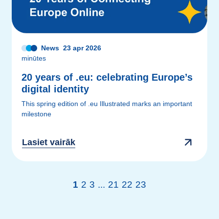
News
23 apr 2026
minūtes
20 years of .eu: celebrating Europe’s
digital identity
This spring edition of .eu Illustrated marks an important
milestone
Lasiet vairāk
1
2
3
...
21
22
23