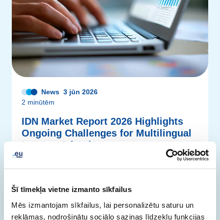
News
3 jūn 2026
2 minūtēm
IDN Market Report 2026 Highlights
Ongoing Challenges for Multilingual
Internet Adoption
IDN adoption remains limited despite ongoing progress.
Lasiet vairāk
Šī tīmekļa vietne izmanto sīkfailus
Mēs izmantojam sīkfailus, lai personalizētu saturu un
reklāmas, nodrošinātu sociālo saziņas līdzekļu funkcijas