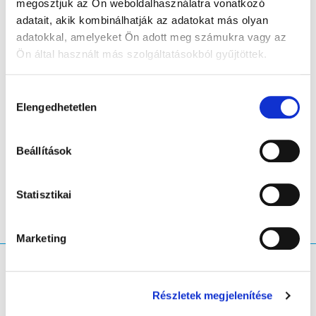
megosztjuk az Ön weboldalhasználatra vonatkozó
October 2022, have been published on
document
adatait, akik kombinálhatják az adatokat más olyan
repository
.
adatokkal, amelyeket Ön adott meg számukra vagy az
Ön által használt más szolgáltatásokból gyűjtöttek.
Notification emails about the changes in the Terms and
Conditions have been sent out to the .eu end-users.
Hozzájárulás
Elengedhetetlen
kiválasztása
LinkedIn
Twitter
Facebook
megosztás
Beállítások
Statisztikai
Marketing
Mit keres?
Részletek megjelenítése
Keresési lekérdezés