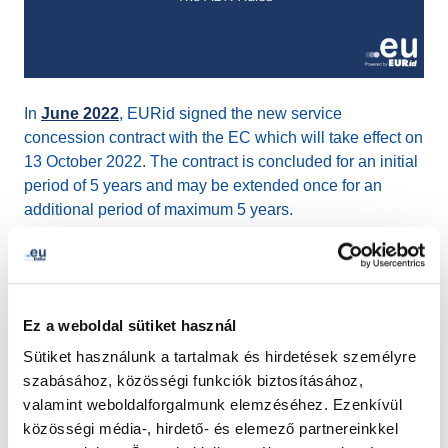
In
June 2022
, EURid signed the new service
concession contract with the EC which will take effect on
13 October 2022. The contract is concluded for an initial
period of 5 years and may be extended once for an
additional period of maximum 5 years.
The following changes are implemented in relation to
the new contract:
Ez a weboldal sütiket használ
Updated Terms and Conditions
Sütiket használunk a tartalmak és hirdetések személyre
Updated Accredited Registrar Agreement
szabásához, közösségi funkciók biztosításához,
Updated ADR Rules
valamint weboldalforgalmunk elemzéséhez. Ezenkívül
közösségi média-, hirdető- és elemező partnereinkkel
The new documents, which will take effect as of 13