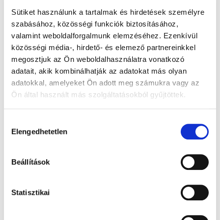
establishing an online presence. Furthermore, the
Sütiket használunk a tartalmak és hirdetések személyre
company's commitment to collective growth is
szabásához, közösségi funkciók biztosításához,
demonstrated through collaborations with industry
valamint weboldalforgalmunk elemzéséhez. Ezenkívül
leaders, policymakers, and advocacy groups. As the
közösségi média-, hirdető- és elemező partnereinkkel
trusted registry for .eu domain names, EURid continues
megosztjuk az Ön weboldalhasználatra vonatkozó
to make a positive impact, ensuring the .eu domain
adatait, akik kombinálhatják az adatokat más olyan
remains a sought-after platform for businesses,
adatokkal, amelyeket Ön adott meg számukra vagy az
organizations, and individuals.
Ön által használt más szolgáltatásokból gyűjtöttek.
Additionally, the magazine features inspiring
Hozzájárulás
testimonials from .eu domain users and offers practical
Elengedhetetlen
kiválasztása
tips on creating appealing websites.
Beállítások
Immerse yourself in the exciting world of EURid through
the
pages of .eu Illustrated
.
Statisztikai
LinkedIn
Twitter
Facebook
megosztás