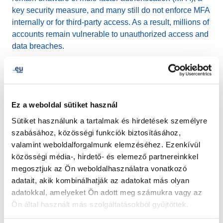
key security measure, and many still do not enforce MFA
internally or for third-party access. As a result, millions of
accounts remain vulnerable to unauthorized access and
data breaches.
This year’s campaign calls on businesses,
organizations, and individuals to take immediate action
by adopting MFA and passwordless authentication
Ez a weboldal sütiket használ
methods, such as passkeys, which are both more secure
Sütiket használunk a tartalmak és hirdetések személyre
and easier to use. EURid is committed to supporting
szabásához, közösségi funkciók biztosításához,
these efforts, emphasizing that securing online accounts
valamint weboldalforgalmunk elemzéséhez. Ezenkívül
with MFA is a critical step in safeguarding not only
közösségi média-, hirdető- és elemező partnereinkkel
systems but also user trust.
megosztjuk az Ön weboldalhasználatra vonatkozó
adatait, akik kombinálhatják az adatokat más olyan
In collaboration with the Global Cyber Alliance, we
adatokkal, amelyeket Ön adott meg számukra vagy az
encourage all organizations to reflect on their security
Ön által használt más szolgáltatásokból gyűjtöttek.
practices, implement stronger identity governance, and
ensure they are equipped to defend against evolving