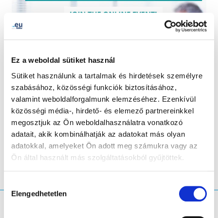
Ez a weboldal sütiket használ
Sütiket használunk a tartalmak és hirdetések személyre
szabásához, közösségi funkciók biztosításához,
valamint weboldalforgalmunk elemzéséhez. Ezenkívül
közösségi média-, hirdető- és elemező partnereinkkel
megosztjuk az Ön weboldalhasználatra vonatkozó
LinkedIn
Twitter
Facebook
megosztás
adatait, akik kombinálhatják az adatokat más olyan
adatokkal, amelyeket Ön adott meg számukra vagy az
Ön által használt más szolgáltatásokból gyűjtöttek.
Hozzájárulás
Elengedhetetlen
kiválasztása
Mit keres?