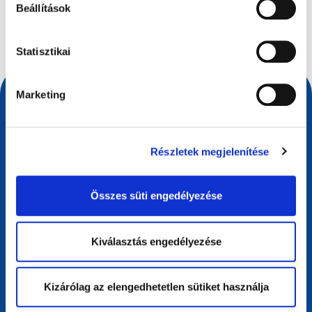
Beállítások
Keresési lekérdezés
Statisztikai
Marketing
Részletek megjelenítése
Összes süti engedélyezése
Kiválasztás engedélyezése
Kapcsolat
European Registry for Internet Domains vzw (EURid)
Telecomlaan 9/7
Kizárólag az elengedhetetlen sütiket használja
1831
Diegem
, Belgium