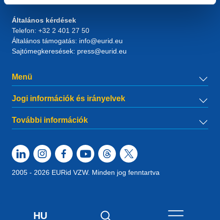
RPR Brussel – VAT BE 0864.240.405
Általános kérdések
Telefon:
+32 2 401 27 50
Általános támogatás:
info@eurid.eu
Sajtómegkeresések:
press@eurid.eu
Menü
Jogi információk és irányelvek
További információk
2005 - 2026 EURid VZW. Minden jog fenntartva
HU