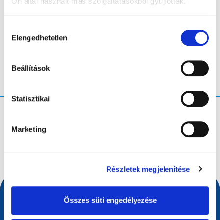
Ön által használt más szolgáltatásokból gyűjtöttek.
Hozzájárulás
LinkedIn
Twitter
Facebook
megosztás
Elengedhetetlen
kiválasztása
Beállítások
Statisztikai
Mit keres?
Marketing
Keresési lekérdezés
Részletek megjelenítése
Összes süti engedélyezése