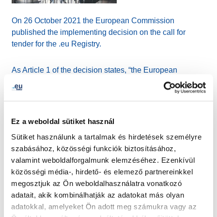
On 26 October 2021 the European Commission
published the implementing decision on the call for
tender for the .eu Registry.
As Article 1 of the decision states, “the European
Registry for Internet Domains (EURid) shall be the .eu
top-level domain Registry entrusted with the
organisation, management and administration of the .eu
top-level domain pursuant to Article 8(3) of Regulation
Ez a weboldal sütiket használ
(EU) 2019/517”.
Sütiket használunk a tartalmak és hirdetések személyre
szabásához, közösségi funkciók biztosításához,
The new service concession contract shall have an
valamint weboldalforgalmunk elemzéséhez. Ezenkívül
initial period of five years and may be extended once for
közösségi média-, hirdető- és elemező partnereinkkel
an additional period of maximum five years.
megosztjuk az Ön weboldalhasználatra vonatkozó
adatait, akik kombinálhatják az adatokat más olyan
Please find the full document here
.
adatokkal, amelyeket Ön adott meg számukra vagy az