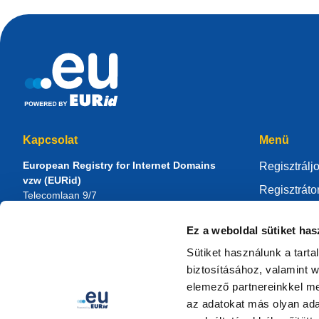
Kapcsolat
Menü
European Registry for Internet Domains
Regisztrálj
vzw (EURid)
Regisztráto
Telecomlaan 9/7
1831
Diegem
, Belgium
Kezelje .eu
RPR Brussel – VAT BE 0864.240.405
Ez a weboldal sütiket has
Tudásközpo
Általános kérdések
Sütiket használunk a tart
Az EURidrő
Telefon:
+32 2 401 27 50
biztosításához, valamint 
Általános támogatás:
info@eurid.eu
Legyen Ön i
elemező partnereinkkel me
Sajtómegkeresések:
press@eurid.eu
az adatokat más olyan ad