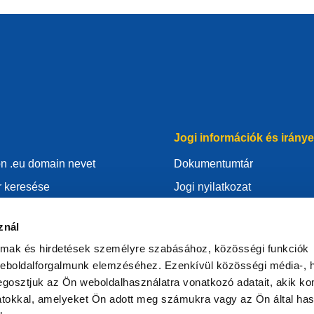
Jogi információk és irány
on .eu domain nevet
Dokumentumtár
r keresése
Jogi nyilatkozat
 domain nevét
Adatvédelmi Irányelvek
znál
nt
GDPR
almak és hirdetések személyre szabásához, közösségi funkciók
l
Süti (cookie) szabályzat
weboldalforgalmunk elemzéséhez. Ezenkívül közösségi média-, h
s regisztrátor
Articles of Association
gosztjuk az Ön weboldalhasználatra vonatkozó adatait, akik ko
atokkal, amelyeket Ön adott meg számukra vagy az Ön által ha
EURid Responsible Disclos