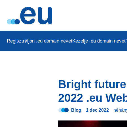
Regisztráljon .eu domain nevet
Kezelje .eu domain nevét
Bright future
2022 .eu We
Blog
1 dec 2022
néhán