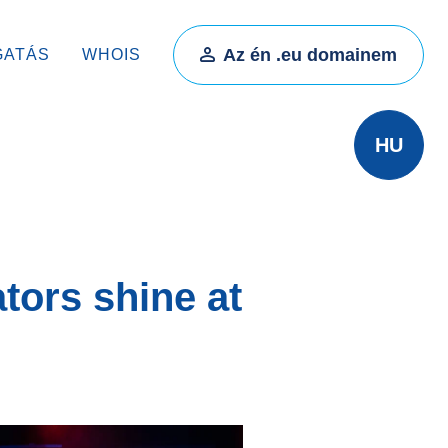
Az én .eu domainem
GATÁS
WHOIS
HU
tors shine at