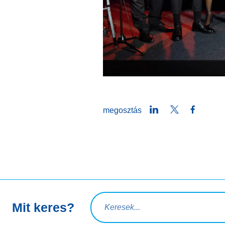
LinkedIn
Twitter
Facebo
megosztás
Keresési lekérdezés
Mit keres?