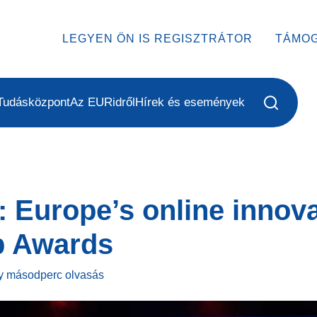
LEGYEN ÖN IS REGISZTRÁTOR
TÁMO
Tudásközpont
Az EURidről
Hírek és események
: Europe’s online innova
b Awards
y másodperc
olvasás