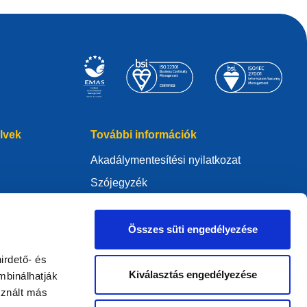
elvek
További információk
Akadálymentesítési nyilatkozat
Szójegyzék
WHOIS
Az én .eu domainem
Összes süti engedélyezése
irdető- és
Kiválasztás engedélyezése
mbinálhatják
sznált más
ure Policy