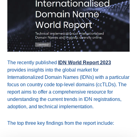
The recently published
IDN World Report 2023
provides insights into the global market for
Internationalized Domain Names (IDNs) with a particular
focus on country code top-level domains (ccTLDs). The
report aims to offer a comprehensive resource for
understanding the current trends in IDN registrations,
adoption, and technical implementation.
The top three key findings from the report include: