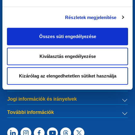
Kapcsolat
Részletek megjelenítése
European Registry for Internet Domains vzw (EURid)
Telecomlaan 9/7
1831
Diegem
, Belgium
Összes süti engedélyezése
RPR Brussel – VAT BE 0864.240.405
Általános kérdések
Kiválasztás engedélyezése
Telefon:
+32 2 401 27 50
Általános támogatás:
info@eurid.eu
Sajtómegkeresések:
press@eurid.eu
Kizárólag az elengedhetetlen sütiket használja
Menü
Jogi információk és irányelvek
További információk