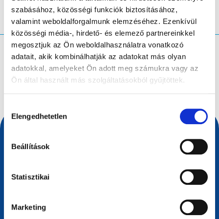
szabásához, közösségi funkciók biztosításához,
valamint weboldalforgalmunk elemzéséhez. Ezenkívül
közösségi média-, hirdető- és elemező partnereinkkel
megosztjuk az Ön weboldalhasználatra vonatkozó
Mit keres?
adatait, akik kombinálhatják az adatokat más olyan
adatokkal, amelyeket Ön adott meg számukra vagy az
Keresési lekérdezés
Ön által használt más szolgáltatásokból gyűjtöttek.
Hozzájárulás
Elengedhetetlen
kiválasztása
Beállítások
Statisztikai
Marketing