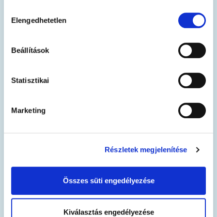
and the general public.
Hozzájárulás
Elengedhetetlen
kiválasztása
Beállítások
Statisztikai
Marketing
Részletek megjelenítése
CodeWeek
EURid has been participating in CodeWeek.eu for nine
consecutive years, providing a variety of educational
Összes süti engedélyezése
activities designed to promote coding and digital literacy
for over 350 students across Europe in 2024.
Kiválasztás engedélyezése