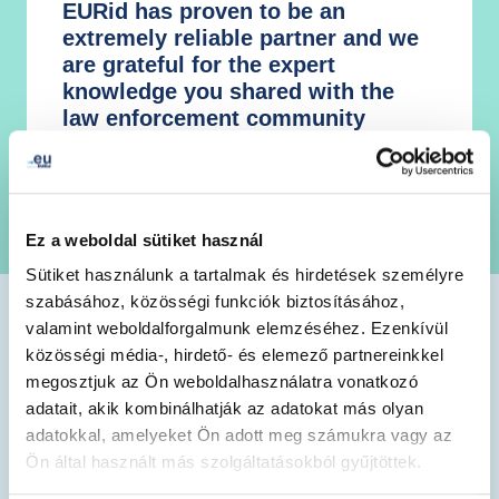
EURid has proven to be an
extremely reliable partner and we
are grateful for the expert
knowledge you shared with the
law enforcement community
Mr. Edvardas Sileris, Head of European
Cybercrime Centre (EC3), Europol
Ez a weboldal sütiket használ
Sütiket használunk a tartalmak és hirdetések személyre
szabásához, közösségi funkciók biztosításához,
valamint weboldalforgalmunk elemzéséhez. Ezenkívül
.eu Acacdemy Initiatives
közösségi média-, hirdető- és elemező partnereinkkel
megosztjuk az Ön weboldalhasználatra vonatkozó
We launched the .eu Academy in early 2015, and over
adatait, akik kombinálhatják az adatokat más olyan
the years, it has developed into an umbrella for both
adatokkal, amelyeket Ön adott meg számukra vagy az
online and in-person education, catering to various age
Ön által használt más szolgáltatásokból gyűjtöttek.
groups – from schoolchildren to industry professionals