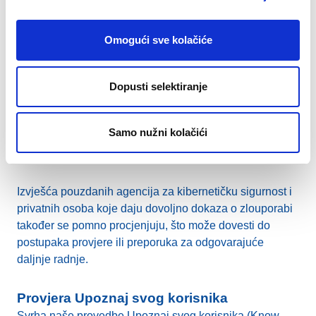
trećih strana
Naše automatizirane dnevne provjere uključuju
provođenje automatizirane, a zatim i ručne procjene
Omogući sve kolačiće
registracijskih podataka za nazive domena temeljene na
pravilima. Cilj je otkriti i držati korak sa strategijama
zlouporabe koje se stalno razvijaju te smanjiti broj lažno
Dopusti selektiranje
pozitivnih rezultata. Određene sumnjive registracije
mogu se podijeliti s agencijama za provođenje zakona i
Samo nužni kolačići
našim partnerima za kibersigurnost radi neovisnog
pregleda.
Izvješća pouzdanih agencija za kibernetičku sigurnost i
privatnih osoba koje daju dovoljno dokaza o zlouporabi
također se pomno procjenjuju, što može dovesti do
postupaka provjere ili preporuka za odgovarajuće
daljnje radnje.
Provjera Upoznaj svog korisnika
Svrha naše provedbe Upoznaj svog korisnika (Know