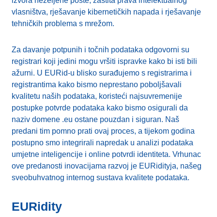
izvora neželjene pošte, zaštita prava intelektualnog
vlasništva, rješavanje kibernetičkih napada i rješavanje
tehničkih problema s mrežom.
Za davanje potpunih i točnih podataka odgovorni su
registrari koji jedini mogu vršiti ispravke kako bi isti bili
ažurni. U EURid-u blisko surađujemo s registrarima i
registrantima kako bismo neprestano poboljšavali
kvalitetu naših podataka, koristeći najsuvremenije
postupke potvrde podataka kako bismo osigurali da
naziv domene .eu ostane pouzdan i siguran. Naš
predani tim pomno prati ovaj proces, a tijekom godina
postupno smo integrirali napredak u analizi podataka
umjetne inteligencije i online potvrdi identiteta. Vrhunac
ove predanosti inovacijama razvoj je EURidityja, našeg
sveobuhvatnog internog sustava kvalitete podataka.
EURidity