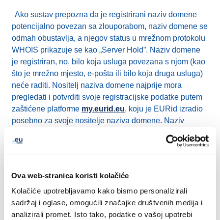
Ako sustav prepozna da je registrirani naziv domene
potencijalno povezan sa zlouporabom, naziv domene se
odmah obustavlja, a njegov status u mrežnom protokolu
WHOIS prikazuje se kao „Server Hold”. Naziv domene
je registriran, no, bilo koja usluga povezana s njom (kao
što je mrežno mjesto, e-pošta ili bilo koja druga usluga)
neće raditi. Nositelj naziva domene najprije mora
pregledati i potvrditi svoje registracijske podatke putem
zaštićene platforme
my.eurid.eu
, koju je EURid izradio
posebno za svoje nositelje naziva domene. Naziv
domene postat će aktivan tek nakon uspješno obavljene
provjere registracijskih podataka. Ako se registracijski
podaci ne potvrde unutar određenog vremenskog okvira,
naziv domene bit ćr povučen i naknadno dostupan za
Ova web-stranica koristi kolačiće
registraciju prema načelu tko prvi dođe, prvi dobije.
Kolačiće upotrebljavamo kako bismo personalizirali
sadržaj i oglase, omogućili značajke društvenih medija i
Da biste saznali više o APEWS-u, pogledajte sljedeće
analizirali promet. Isto tako, podatke o vašoj upotrebi
znanstvene publikacije (dostupne samo na engleskom