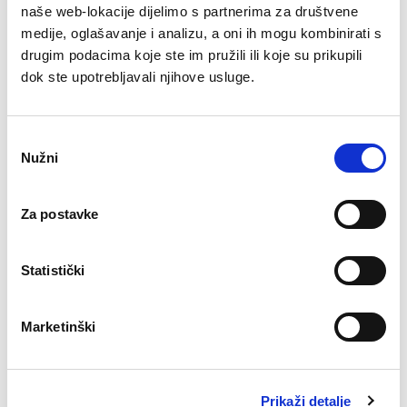
naše web-lokacije dijelimo s partnerima za društvene
jeziku):
medije, oglašavanje i analizu, a oni ih mogu kombinirati s
drugim podacima koje ste im pružili ili koje su prikupili
Detection of Algorithmically Generated Domain
dok ste upotrebljavali njihove usluge.
Names used by Botnets: A Dual Arms Race.
Exploring the Ecosystem of Malicious Domain
Registrations in the .eu TLD
Odabir
Assessing the Effectiveness of Domain
Nužni
pristanka
Blacklisting Against Malicious DNS
Registrations
.
Za postavke
An Operational Solution for DNS Registries to
Prevent Malicious Domain Registrations
Statistički
Ako imate bilo kakvih pitanja u vezi s obradom osobnih
podataka u EURid-u, pobliže pogledajte našu
Pravila
Marketinški
privatnosti
.
Automatizirane dnevne provjere i izvješća
Prikaži detalje