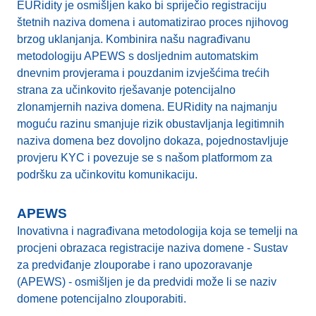
EURidity je osmišljen kako bi spriječio registraciju
štetnih naziva domena i automatizirao proces njihovog
brzog uklanjanja. Kombinira našu nagrađivanu
metodologiju APEWS s dosljednim automatskim
dnevnim provjerama i pouzdanim izvješćima trećih
strana za učinkovito rješavanje potencijalno
zlonamjernih naziva domena. EURidity na najmanju
moguću razinu smanjuje rizik obustavljanja legitimnih
naziva domena bez dovoljno dokaza, pojednostavljuje
provjeru KYC i povezuje se s našom platformom za
podršku za učinkovitu komunikaciju.
APEWS
Inovativna i nagrađivana metodologija koja se temelji na
procjeni obrazaca registracije naziva domene - Sustav
za predviđanje zlouporabe i rano upozoravanje
(APEWS) - osmišljen je da predvidi može li se naziv
domene potencijalno zlouporabiti.