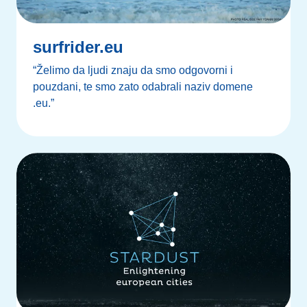
surfrider.eu
“Želimo da ljudi znaju da smo odgovorni i
pouzdani, te smo zato odabrali naziv domene
.eu.”