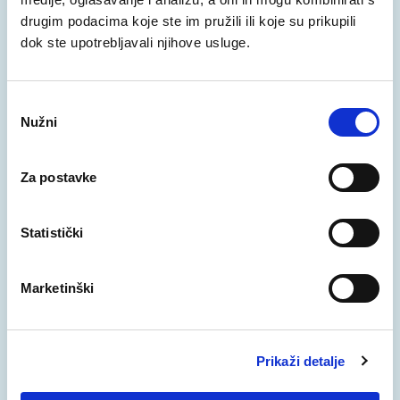
„Mi koristimo .eu domenu jer nam to pomaže u
drugim podacima koje ste im pružili ili koje su prikupili
održavanju moderne i otvorene prisutnosti na
dok ste upotrebljavali njihove usluge.
Internetu.”
Odabir
Nužni
pristanka
Za postavke
Statistički
Marketinški
Prikaži detalje
aquacolors.eu