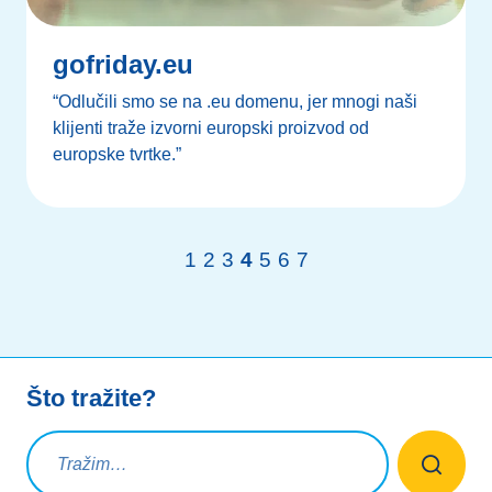
gofriday.eu
“Odlučili smo se na .eu domenu, jer mnogi naši
klijenti traže izvorni europski proizvod od
europske tvrtke.”
1
2
3
4
5
6
7
Što tražite?
Upit za pretraživanje