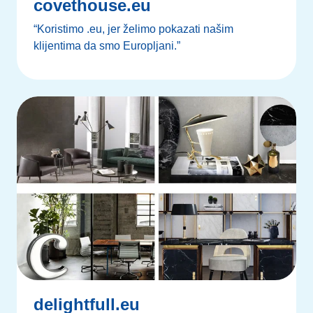
covethouse.eu
“Koristimo .eu, jer želimo pokazati našim
klijentima da smo Europljani.”
delightfull.eu