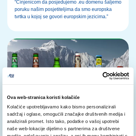
“Činjenicom da posjedujemo .eu domenu šaljemo
poruku našim posjetiteljima da smo europska
tvrtka u kojoj se govori europskim jezicima.”
Ova web-stranica koristi kolačiće
Kolačiće upotrebljavamo kako bismo personalizirali
sadržaj i oglase, omogućili značajke društvenih medija i
analizirali promet. Isto tako, podatke o vašoj upotrebi
lasko.eu
naše web-lokacije dijelimo s partnerima za društvene
medije, oglašavanje i analizu, a oni ih mogu kombinirati s