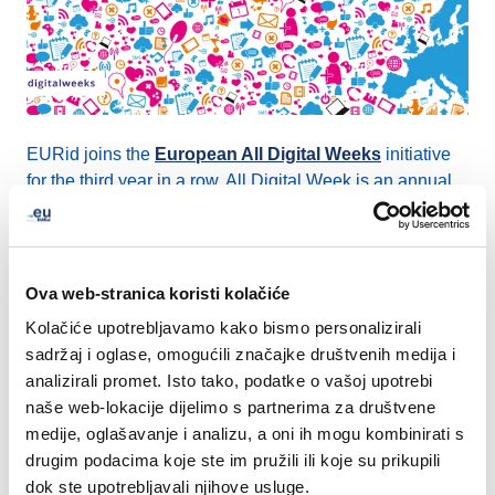
EURid joins the
European All Digital Weeks
initiative
for the third year in a row. All Digital Week is an annual
empowerment campaign intended to enhance the digital
skills of Europeans and enable them to benefit from the
digital transformation.
Ova web-stranica koristi kolačiće
Between 14 March and 14 April EURid will hold online
Kolačiće upotrebljavamo kako bismo personalizirali
webinars dedicated to the subject of cybersecurity and
sadržaj i oglase, omogućili značajke društvenih medija i
protection against online threats across European
analizirali promet. Isto tako, podatke o vašoj upotrebi
schools, libraries and community centres.
naše web-lokacije dijelimo s partnerima za društvene
medije, oglašavanje i analizu, a oni ih mogu kombinirati s
We invite you to follow our activities via our
social
drugim podacima koje ste im pružili ili koje su prikupili
media
channels
dok ste upotrebljavali njihove usluge.