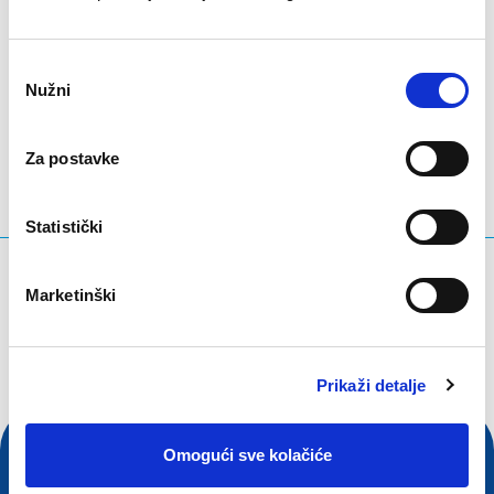
Odabir
LinkedIn
Twitter
Facebook
podijeli putem
Nužni
pristanka
Za postavke
Statistički
Što tražite?
Marketinški
Upit za pretraživanje
Prikaži detalje
Omogući sve kolačiće