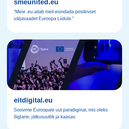
smeunited.eu
“Meie .eu aitab meil esindada positiivset
väljavaadet Euroopa Liidule.”
eitdigital.eu
Soovime Euroopale uut paradigmat, mis oleks
õiglane, jätkusuutlik ja kaasav.