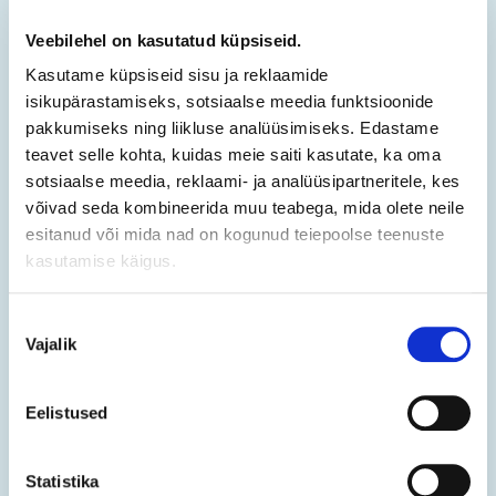
Veebilehel on kasutatud küpsiseid.
Kasutame küpsiseid sisu ja reklaamide
isikupärastamiseks, sotsiaalse meedia funktsioonide
pakkumiseks ning liikluse analüüsimiseks. Edastame
teavet selle kohta, kuidas meie saiti kasutate, ka oma
sotsiaalse meedia, reklaami- ja analüüsipartneritele, kes
võivad seda kombineerida muu teabega, mida olete neile
esitanud või mida nad on kogunud teiepoolse teenuste
kasutamise käigus.
greeneuropeanjournal.eu
“Veebiväljaannete avaldamine ja suhtlemine on
Nõusoleku
muutunud ülioluliseks ning .eu on üleeuroopaline
Vajalik
valik
domeen, millega inimesed saavad omavahel
suhelda.”
Eelistused
Statistika