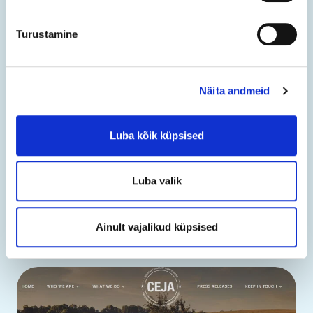
Turustamine
Näita andmeid
Luba kõik küpsised
pairidaiza.eu
Luba valik
“Domeenilaiend .eu koondab meid Euroopa
väärtustega, ühendades inimesi.”
Ainult vajalikud küpsised