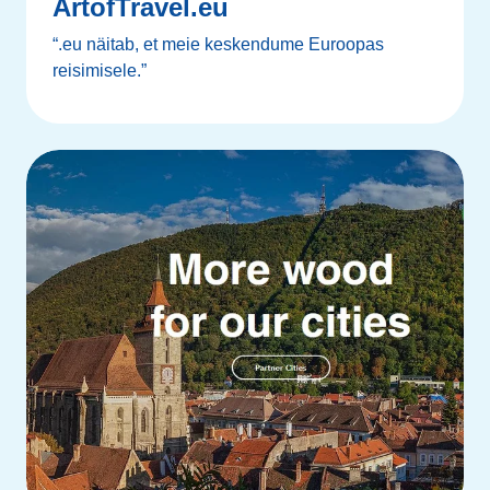
ArtofTravel.eu
“.eu näitab, et meie keskendume Euroopas
reisimisele.”