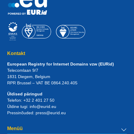
Kontakt
European Registry for Internet Domains vzw (EURid)
Telecomlaan 9/7
1831
Diegem
, Belgium
RPR Brussel – VAT BE 0864.240.405
Üldised päringud
Telefon:
+32 2 401 27 50
Üldine tugi:
info@eurid.eu
Pressinõuded:
press@eurid.eu
Menüü