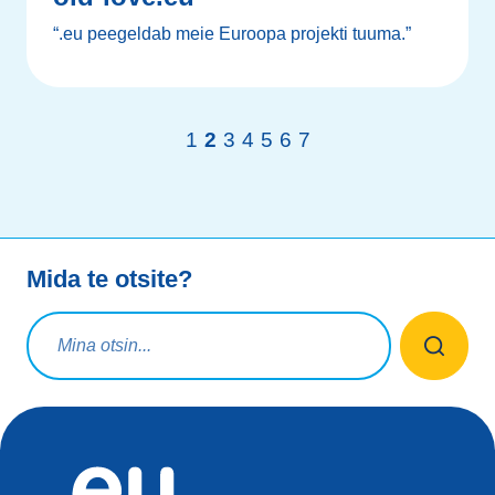
“.eu peegeldab meie Euroopa projekti tuuma.”
1
2
3
4
5
6
7
Mida te otsite?
Otsingupäring