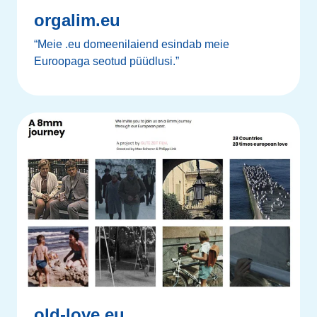
orgalim.eu
“Meie .eu domeenilaiend esindab meie
Euroopaga seotud püüdlusi.”
old-love.eu