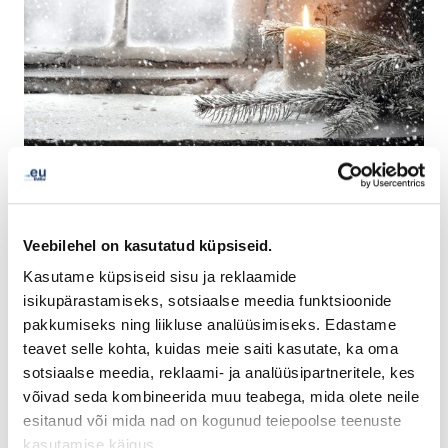
Kindly note that our offices are closed as of
3 PM on 24
and 31 December and closed whole day on 25
December 2024, as well as on 1 January 2025.
Veebilehel on kasutatud küpsiseid.
Kasutame küpsiseid sisu ja reklaamide
For assistance during this time, please visit our
Help
isikupärastamiseks, sotsiaalse meedia funktsioonide
Centre
to browse our FAQs or submit your inquiry. We
pakkumiseks ning liikluse analüüsimiseks. Edastame
will follow up on the next working day.
teavet selle kohta, kuidas meie saiti kasutate, ka oma
sotsiaalse meedia, reklaami- ja analüüsipartneritele, kes
EURid team would like to wish you a safe, warm, and
võivad seda kombineerida muu teabega, mida olete neile
joyous holiday season!
esitanud või mida nad on kogunud teiepoolse teenuste
kasutamise käigus.