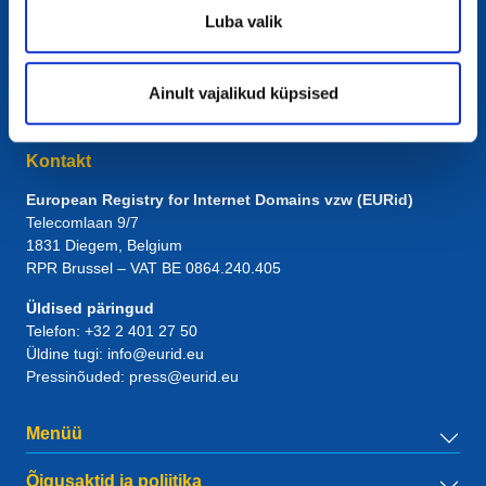
Luba valik
Ainult vajalikud küpsised
Kontakt
European Registry for Internet Domains vzw (EURid)
Telecomlaan 9/7
1831
Diegem
, Belgium
RPR Brussel – VAT BE 0864.240.405
Üldised päringud
Telefon:
+32 2 401 27 50
Üldine tugi:
info@eurid.eu
Pressinõuded:
press@eurid.eu
Menüü
Õigusaktid ja poliitika