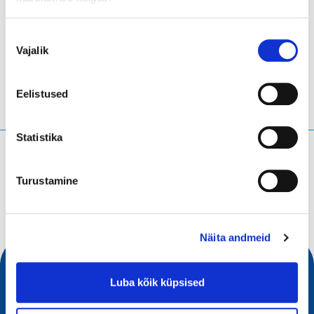
LinkedIn
Twitter
Facebook
jaga läbi
Nõusoleku
Vajalik
valik
Eelistused
Statistika
Mida te otsite?
Turustamine
Otsingupäring
Näita andmeid
Luba kõik küpsised