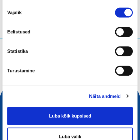
Nõusoleku
Vajalik
valik
Eelistused
Mida te otsite?
Statistika
Otsingupäring
Turustamine
Näita andmeid
Luba kõik küpsised
Luba valik