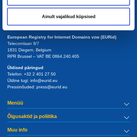
Ainult vajalikud küpsised
Kontakt
European Registry for Internet Domains vzw (EURid)
Telecomlaan 9/7
1831
Diegem
, Belgium
RPR Brussel – VAT BE 0864.240.405
Üldised päringud
Telefon:
+32 2 401 27 50
Üldine tugi:
info@eurid.eu
Pressinõuded:
press@eurid.eu
Menüü
Õigusaktid ja poliitika
Muu info