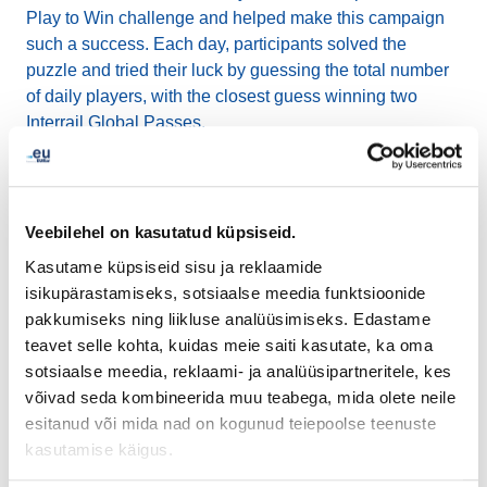
Play to Win challenge and helped make this campaign
such a success. Each day, participants solved the
puzzle and tried their luck by guessing the total number
of daily players, with the closest guess winning two
Interrail Global Passes.
All winners will be contacted this week using the contact
details provided during participation.
Veebilehel on kasutatud küpsiseid.
Once again, thank you for playing .eu Rail Connect and
Kasutame küpsiseid sisu ja reklaamide
for celebrating 20 years of .eu and European digital
isikupärastamiseks, sotsiaalse meedia funktsioonide
connectivity with us.
pakkumiseks ning liikluse analüüsimiseks. Edastame
teavet selle kohta, kuidas meie saiti kasutate, ka oma
sotsiaalse meedia, reklaami- ja analüüsipartneritele, kes
Do you want to play just for fun?
Play here
!
võivad seda kombineerida muu teabega, mida olete neile
esitanud või mida nad on kogunud teiepoolse teenuste
kasutamise käigus.
LinkedIn
Twitter
Facebook
jaga läbi