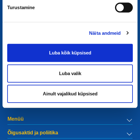
Turustamine
Näita andmeid
Kontakt
European Registry for Internet Domains vzw (EURid)
Luba kõik küpsised
Telecomlaan 9/7
1831
Diegem
, Belgium
RPR Brussel – VAT BE 0864.240.405
Luba valik
Üldised päringud
Telefon:
+32 2 401 27 50
Ainult vajalikud küpsised
Üldine tugi:
info@eurid.eu
Pressinõuded:
press@eurid.eu
Menüü
Õigusaktid ja poliitika