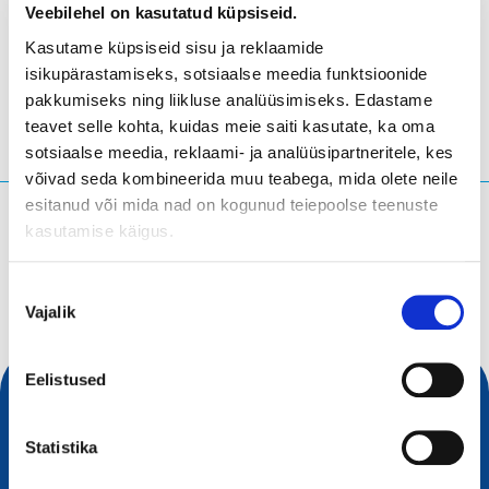
Veebilehel on kasutatud küpsiseid.
Seville
- Hispaania
Kasutame küpsiseid sisu ja reklaamide
isikupärastamiseks, sotsiaalse meedia funktsioonide
pakkumiseks ning liikluse analüüsimiseks. Edastame
teavet selle kohta, kuidas meie saiti kasutate, ka oma
sotsiaalse meedia, reklaami- ja analüüsipartneritele, kes
võivad seda kombineerida muu teabega, mida olete neile
esitanud või mida nad on kogunud teiepoolse teenuste
Mida te otsite?
kasutamise käigus.
Otsingupäring
Nõusoleku
Vajalik
valik
Eelistused
Statistika