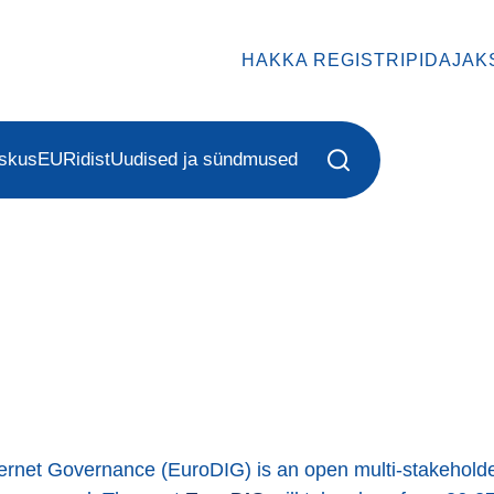
HAKKA REGISTRIPIDAJAK
eskus
EURidist
Uudised ja sündmused
ernet Governance (EuroDIG) is an open multi-stakeholde