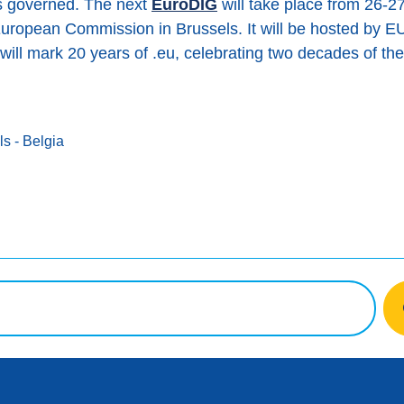
is governed. The next
EuroDIG
will take place from 26-2
ropean Commission in Brussels. It will be hosted by EUR
l mark 20 years of .eu, celebrating two decades of the tr
ls
- Belgia