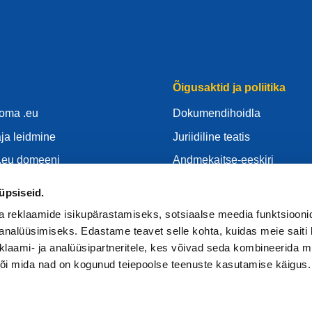
Õigusaktid ja poliitika
 oma .eu
Dokumendihoidla
aja leidmine
Juriidiline teatis
.eu domeeni
Andmekaitse-eeskiri
keskus
GDPR
üpsiseid.
Küpsisepoliitika
a reklaamide isikupärastamiseks, sotsiaalse meedia funktsiooni
tripidajaks
Articles of Association
analüüsimiseks. Edastame teavet selle kohta, kuidas meie saiti 
klaami- ja analüüsipartneritele, kes võivad seda kombineerida 
EURid Responsible Disclos
 või mida nad on kogunud teiepoolse teenuste kasutamise käigus.