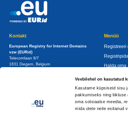
Kontakt
Menüü
European Registry for Internet Domains
Registreeri
vzw (EURid)
Registripid
Telecomlaan 9/7
1831
Diegem
, Belgium
Halda oma 
RPR Brussel – VAT BE 0864.240.405
Teadmiste 
Veebilehel on kasutatud k
Üldised päringud
EURidist
Telefon:
+32 2 401 27 50
Kasutame küpsiseid sisu j
Üldine tugi:
info@eurid.eu
Hakka regis
pakkumiseks ning liikluse 
Pressinõuded:
press@eurid.eu
oma sotsiaalse meedia, re
mida olete neile esitanud