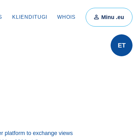
Minu .eu
S
KLIENDITUGI
WHOIS
ET
r platform to exchange views