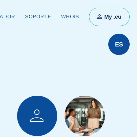
My .eu
RADOR
SOPORTE
WHOIS
ES