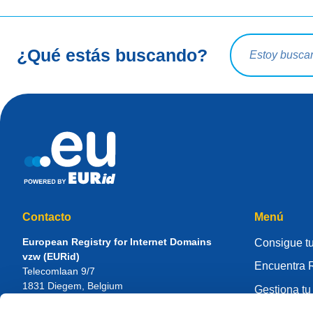
Consulta de bú
¿Qué estás buscando?
Contacto
Menú
European Registry for Internet Domains
Consigue tu
vzw (EURid)
Encuentra R
Telecomlaan 9/7
1831
Diegem
, Belgium
Gestiona tu
RPR Brussel – VAT BE 0864.240.405
Centro de 