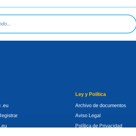
squeda
Ley y Política
 .eu
Archivo de documentos
egistrar
Aviso Legal
 .eu
Política de Privacidad
conocimiento
RGPD