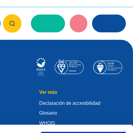
Ver más
Declaración de accesibilidad
Glosario
WHOIS
My .eu