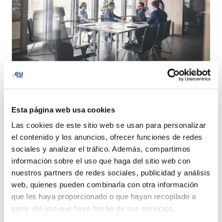
EURid, the registry manager of the .eu, .ею and .ευ top-
level domain names is looking for the future General
Esta página web usa cookies
Manager (CEO).
Las cookies de este sitio web se usan para personalizar
el contenido y los anuncios, ofrecer funciones de redes
Information about the position has been published on
sociales y analizar el tráfico. Además, compartimos
Hoffman and Associates
LinkedIn page
.
información sobre el uso que haga del sitio web con
nuestros partners de redes sociales, publicidad y análisis
All candidates are invited to apply through this channel.
web, quienes pueden combinarla con otra información
que les haya proporcionado o que hayan recopilado a
partir del uso que haya hecho de sus servicios.
LinkedIn
Twitter
Facebook
compartir con