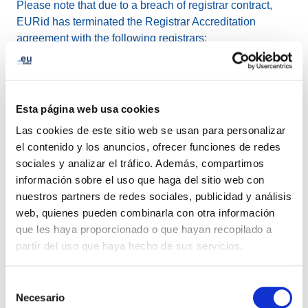
Please note that due to a breach of registrar contract,
EURid has terminated the Registrar Accreditation
agreement with the following registrars:
Net4 HK Limited
ACTIVE 24 Sp. z o.o.
Esta página web usa cookies
Should registrants of these registrars have questions
Las cookies de este sitio web se usan para personalizar
regarding their domain names, then please write to us
el contenido y los anuncios, ofrecer funciones de redes
via
info@euird.eu
.
sociales y analizar el tráfico. Además, compartimos
información sobre el uso que haga del sitio web con
nuestros partners de redes sociales, publicidad y análisis
web, quienes pueden combinarla con otra información
LinkedIn
Twitter
Facebook
compartir con
que les haya proporcionado o que hayan recopilado a
partir del uso que haya hecho de sus servicios.
Selección
Necesario
de