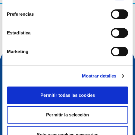
consentimiento
¿Qué estás buscando?
Preferencias
Consulta de búsqueda
Estadística
Marketing
Mostrar detalles
Permitir todas las cookies
Permitir la selección
Contacto
Solo usar cookies necesarias