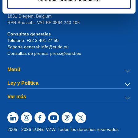
European Registry for Internet Domains vzw (EURid)
Telecomlaan 9/7
1831
Diegem
, Belgium
RPR Brussel – VAT BE 0864.240.405
Consultas generales
Teléfono:
+32 2 401 27 50
Soporte general:
info@eurid.eu
Consultas de prensa:
press@eurid.eu
Menú
Ley y Política
Ver más
2005 - 2026 EURid VZW. Todos los derechos reservados