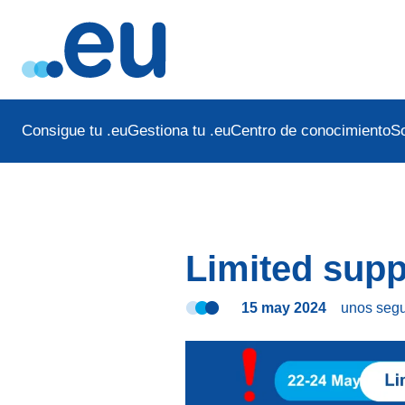
Consigue tu .eu
Gestiona tu .eu
Centro de conocimiento
S
Limited supp
15 may 2024
unos seg