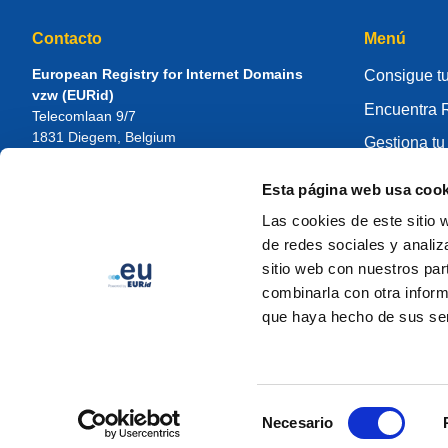
Contacto
Menú
European Registry for Internet Domains
Consigue tu
vzw (EURid)
Encuentra R
Telecomlaan 9/7
1831
Diegem
, Belgium
Gestiona tu
RPR Brussel – VAT BE 0864.240.405
Centro de 
Esta página web usa cook
Consultas generales
Sobre EUR
Teléfono:
+32 2 401 27 50
Las cookies de este sitio 
Soporte general:
info@eurid.eu
Cómo ser re
de redes sociales y analiz
Consultas de prensa:
press@eurid.eu
sitio web con nuestros par
combinarla con otra inform
que haya hecho de sus ser
Selección
Necesario
de