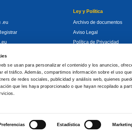
Ley y Política
 .eu
Archivo de documentos
egistrar
Aviso Legal
 .eu
Política de Privacidad
conocimiento
RGPD
ies
id
Política de Cookie
web se usan para personalizar el contenido y los anuncios, ofrec
gistrador
Articles of Association
ar el tráfico. Además, compartimos información sobre el uso que
tners de redes sociales, publicidad y análisis web, quienes pue
EURid Responsible Disclos
ación que les haya proporcionado o que hayan recopilado a parti
vicios.
Preferencias
Estadística
Marketin