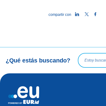
LinkedIn
Twitter
Face
compartir con
Consulta de bú
¿Qué estás buscando?