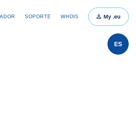
My .eu
RADOR
SOPORTE
WHOIS
ES