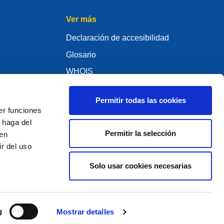
Ver más
Declaración de accesibilidad
Glosario
WHOIS
My .eu
Permitir todas las cookies
er funciones
 haga del
Permitir la selección
den
ure Policy
r del uso
Solo usar cookies necesarias
2005 - 2026 EURid VZW. Todos los derechos reservados
g
Mostrar detalles