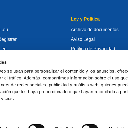
Ley y Política
 .eu
Archivo de documentos
egistrar
Aviso Legal
 .eu
Política de Privacidad
conocimiento
RGPD
ies
id
Política de Cookie
web se usan para personalizar el contenido y los anuncios, ofrec
gistrador
Articles of Association
ar el tráfico. Además, compartimos información sobre el uso que
tners de redes sociales, publicidad y análisis web, quienes pue
EURid Responsible Disclos
ación que les haya proporcionado o que hayan recopilado a parti
vicios.