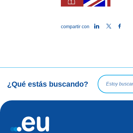
LinkedIn
Twitter
Face
compartir con
Consulta de bú
¿Qué estás buscando?