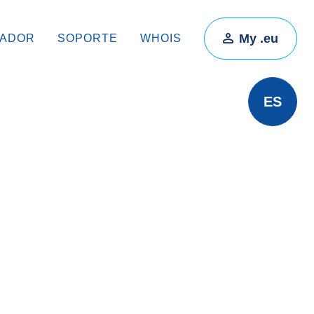
My .eu
RADOR
SOPORTE
WHOIS
ES