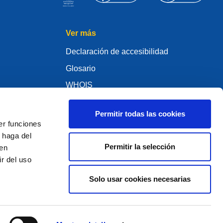
Ver más
Declaración de accesibilidad
Glosario
WHOIS
My .eu
Permitir todas las cookies
er funciones
 haga del
Permitir la selección
den
ure Policy
r del uso
Solo usar cookies necesarias
2005 - 2026 EURid VZW. Todos los derechos reservados