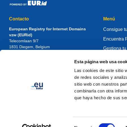
Contacto
Menú
European Registry for Internet Domains
Consigue tu
vzw (EURid)
Encuentra R
Telecomlaan 9/7
1831
Diegem
, Belgium
Gestiona tu
RPR Brussel – VAT BE 0864.240.405
Centro de 
Esta página web usa cook
Consultas generales
Sobre EUR
Teléfono:
+32 2 401 27 50
Las cookies de este sitio 
Soporte general:
info@eurid.eu
Cómo ser re
de redes sociales y analiz
Consultas de prensa:
press@eurid.eu
sitio web con nuestros par
combinarla con otra inform
que haya hecho de sus ser
Selección