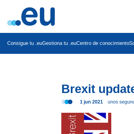
Consigue tu .eu
Gestiona tu .eu
Centro de conocimiento
S
Brexit updat
1 jun 2021
unos segun