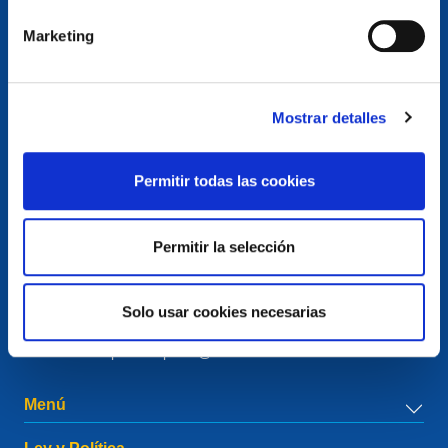
Marketing
Mostrar detalles
Contacto
Permitir todas las cookies
European Registry for Internet Domains vzw (EURid)
Telecomlaan 9/7
1831
Diegem
, Belgium
Permitir la selección
RPR Brussel – VAT BE 0864.240.405
Consultas generales
Teléfono:
+32 2 401 27 50
Solo usar cookies necesarias
Soporte general:
info@eurid.eu
Consultas de prensa:
press@eurid.eu
Menú