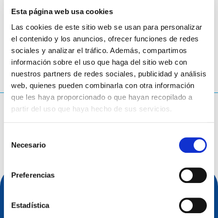
Esta página web usa cookies
Las cookies de este sitio web se usan para personalizar
Europa-Park
- Alemania
el contenido y los anuncios, ofrecer funciones de redes
sociales y analizar el tráfico. Además, compartimos
información sobre el uso que haga del sitio web con
nuestros partners de redes sociales, publicidad y análisis
web, quienes pueden combinarla con otra información
que les haya proporcionado o que hayan recopilado a
partir del uso que haya hecho de sus servicios.
¿Qué estás buscando?
Consulta de búsqueda
Selección
Necesario
de
consentimiento
Preferencias
Estadística