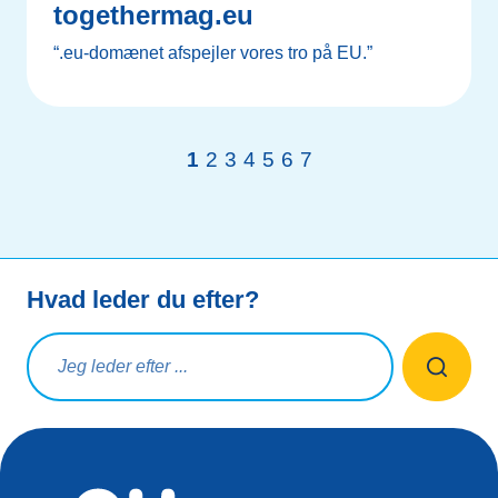
togethermag.eu
“.eu-domænet afspejler vores tro på EU.”
1
2
3
4
5
6
7
Hvad leder du efter?
Søg på forespørgsel