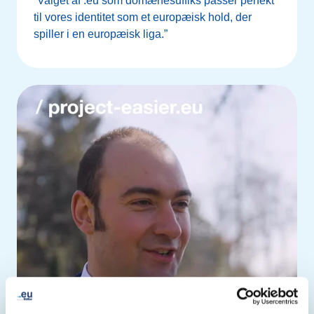
“Valget af .eu som domænesuffiks passer perfekt
til vores identitet som et europæisk hold, der
spiller i en europæisk liga.”