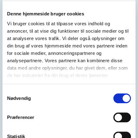
Denne hjemmeside bruger cookies
Vi bruger cookies til at tilpasse vores indhold og
project-easier.eu
annoncer, til at vise dig funktioner til sociale medier og til
at analysere vores trafik. Vi deler også oplysninger om
Antallet af døve på verdensplan ligger på 76
din brug af vores hjemmeside med vores partnere inden
millioner, så det står klart, at effektiv
for sociale medier, annonceringspartnere og
kommunikation ikke er en selvfølge for alle.
analysepartnere. Vores partnere kan kombinere disse
data med andre oplysninger, du har givet dem, eller som
de har indsamlet fra din brug af deres tjenester.
Samtykkevalg
Nødvendig
Præferencer
Statistik