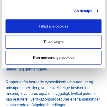
Automatiserede daglige kontroller og
Vis detaljer
tredjepartsrapporter
Vores automatiserede daglige kontroller involverer at
Tillad alle cookies
udføre en regelbaseret automatiseret og efterfølgende
manuel evaluering af registreringsdataene for
domænenavne. Målet er at opdage og holde trit med
Tillad valgte
konstant udviklende misbrugsstrategier og reducere
antallet af falske positiver. Nogle mistænkelige
Kun nødvendige cookies
registreringer kan blive delt med retshåndhævende
myndigheder og vores cybersikkerhedspartnere til en
uafhængig gennemgang.
Rapporter fra betroede cybersikkerhedsbureauer og
privatpersoner, der giver tilstrækkelige beviser for
misbrug, evalueres også omhyggeligt, hvilket potentielt
kan resultere i verifikationsprocedurer eller anbefalinger
til passende opfølgningshandlinger.