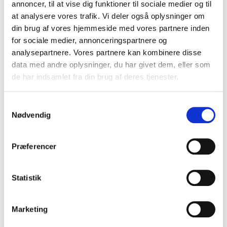
annoncer, til at vise dig funktioner til sociale medier og til
at analysere vores trafik. Vi deler også oplysninger om
Der er flere oplysninger om APEWS i følgende
din brug af vores hjemmeside med vores partnere inden
videnskabelige publikationer (kun tilgængelig på
for sociale medier, annonceringspartnere og
engelsk):
analysepartnere. Vores partnere kan kombinere disse
data med andre oplysninger, du har givet dem, eller som
Detection of Algorithmically Generated Domain
de har indsamlet fra din brug af deres tjenester.
Names used by Botnets: A Dual Arms Race.
Exploring the Ecosystem of Malicious Domain
Samtykkevalg
Registrations in the .eu TLD
Nødvendig
Assessing the Effectiveness of Domain
Blacklisting Against Malicious DNS
Præferencer
Registrations
.
An Operational Solution for DNS Registries to
Prevent Malicious Domain Registrations
Statistik
Hvis du har spørgsmål i forbindelse med behandling af
Marketing
personoplysninger hos EURid, så se nærmere på vores
privatlivspolitik
.