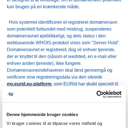
kan bruges på en krænkende måde.
Hvis systemet identificerer et registreret domænenavn
som potentielt forbundet med misbrug, suspenderes
domænenavnet øjeblikkeligt, og dets status i den
webbaserede WHOIS-protokol vises som "Server Hold".
Domænenavnet er registreret; dog vil enhver tjeneste,
der er knyttet til den (såsom et wedsted, en e-mail eller
enhver anden tjeneste), ikke fungere.
Domænenavneindehaveren skal først gennemgå og
verificere sine registreringsdata via den sikrede
my.eurid.eu-platform
, som EURid har skabt specielt til
sine domæneindehavere. Domænenavnet bliver først
aktivt, efter at en verifikation af registreringsdataene er
blevet udført. Hvis registreringsdataene ikke er
verificeret inden for en vis tidsramme, vil domænenavnet
Denne hjemmeside bruger cookies
blive trukket tilbage og efterfølgende gjort tilgængeligt
Vi bruger cookies til at tilpasse vores indhold og
for registrering efter først-til-mølle-princippet.