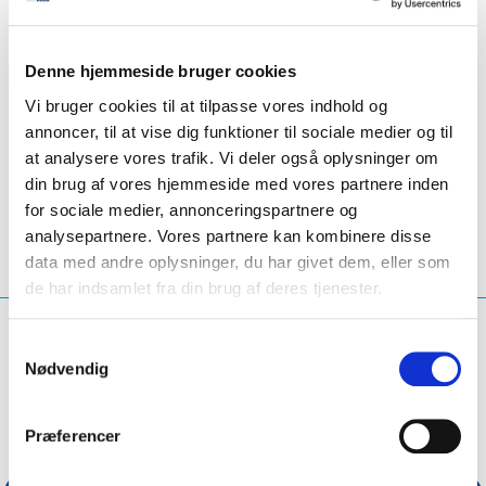
Denne hjemmeside bruger cookies
Vi bruger cookies til at tilpasse vores indhold og
annoncer, til at vise dig funktioner til sociale medier og til
LinkedIn
Twitter
Facebook
del via
at analysere vores trafik. Vi deler også oplysninger om
din brug af vores hjemmeside med vores partnere inden
for sociale medier, annonceringspartnere og
analysepartnere. Vores partnere kan kombinere disse
data med andre oplysninger, du har givet dem, eller som
de har indsamlet fra din brug af deres tjenester.
Hvad leder du efter?
Samtykkevalg
Nødvendig
Søg på forespørgsel
Præferencer