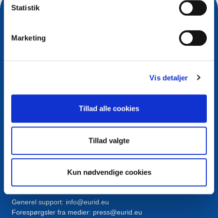
Statistik
Marketing
Vis detaljer
Tillad alle cookies
Kontakt
European Registry for Internet Domains vzw (EURid)
Tillad valgte
Telecomlaan 9/7
1831
Diegem
, Belgium
RPR Brussel – VAT BE 0864.240.405
Kun nødvendige cookies
Generelle forespørgsler
Telefon:
+32 2 401 27 50
Generel support:
info@eurid.eu
Forespørgsler fra medier:
press@eurid.eu