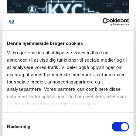
Denne hjemmeside bruger cookies
Vi bruger cookies til at tilpasse vores indhold og
annoncer, til at vise dig funktioner til sociale medier og til
at analysere vores trafik. Vi deler også oplysninger om
din brug af vores hjemmeside med vores partnere inden
for sociale medier, annonceringspartnere og
LinkedIn
Twitter
Facebook
del via
analysepartnere. Vores partnere kan kombinere disse
data med andre oplysninger, du har givet dem, eller som
de har indsamlet fra din brug af deres tjenester.
Samtykkevalg
Nødvendig