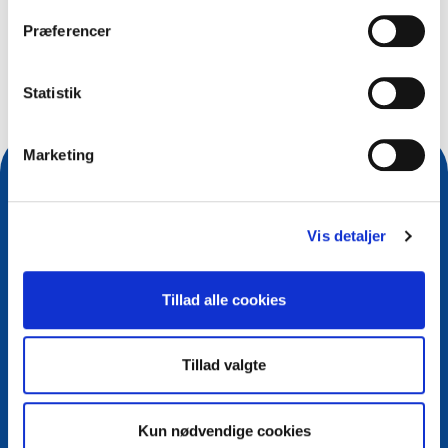
Hvad leder du efter?
Præferencer
Søg på forespørgsel
Statistik
Marketing
Vis detaljer
Tillad alle cookies
Tillad valgte
Kontakt
European Registry for Internet Domains vzw (EURid)
Kun nødvendige cookies
Telecomlaan 9/7