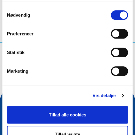
LinkedIn
Twitter
Facebook
del via
Samtykkevalg
Nødvendig
Præferencer
Statistik
Hvad leder du efter?
Søg på forespørgsel
Marketing
Vis detaljer
Tillad alle cookies
Tillad valgte