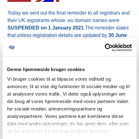
Today we sent out the final reminder to all registrars and
their UK registrants whose .eu domain names were
SUSPENDED on 1 January 2021
.The reminder states
that unless registration details are updated by
30 June
2021
, their domain names will be WITHDRAWN
on 1
July 2021
.
This is our FINAL reminder. Please liaise with your
Denne hjemmeside bruger cookies
registrar and with us via
info@eurid.eu
to make sure
Vi bruger cookies til at tilpasse vores indhold og
that any reinstatement request is submitted to us before
annoncer, til at vise dig funktioner til sociale medier og til
30 June 2021
.
at analysere vores trafik. Vi deler også oplysninger om
din brug af vores hjemmeside med vores partnere inden
Please consult the dedicated
Brexit page for further
for sociale medier, annonceringspartnere og
infomration.
analysepartnere. Vores partnere kan kombinere disse
data med andre oplysninger, du har givet dem, eller som
de har indsamlet fra din brug af deres tjenester.