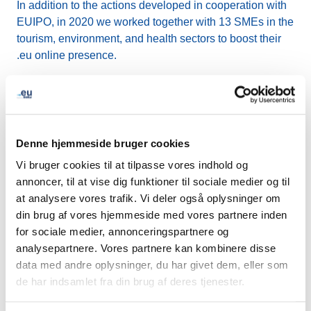
In addition to the actions developed in cooperation with
EUIPO, in 2020 we worked together with 13 SMEs in the
tourism, environment, and health sectors to boost their
.eu online presence.
We are very happy to report that all participating SMEs
have been experiencing a significant increase in visitors
to their sites, which is going to help their business
moving forward.
Denne hjemmeside bruger cookies
Vi bruger cookies til at tilpasse vores indhold og
We are about to launch a new series of campaigns to
annoncer, til at vise dig funktioner til sociale medier og til
help other SMEs to enhance their .eu websites. The new
at analysere vores trafik. Vi deler også oplysninger om
campaigns are set to go live between July and
din brug af vores hjemmeside med vores partnere inden
December 2021.
for sociale medier, annonceringspartnere og
analysepartnere. Vores partnere kan kombinere disse
data med andre oplysninger, du har givet dem, eller som
de har indsamlet fra din brug af deres tjenester.
LinkedIn
Twitter
Facebook
del via