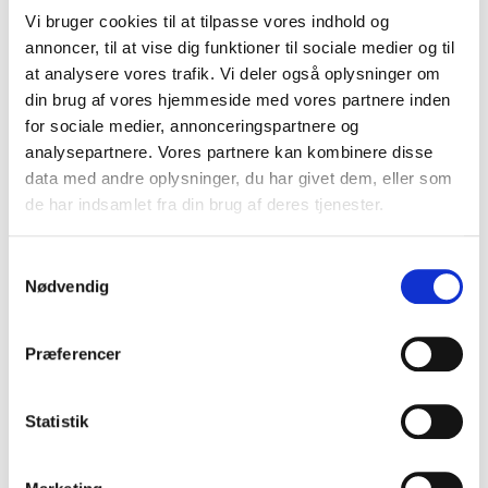
3% increase, thanks to continuous efforts by our
Vi bruger cookies til at tilpasse vores indhold og
accredited registrars to promote .eu via various
annoncer, til at vise dig funktioner til sociale medier og til
campaigns.
at analysere vores trafik. Vi deler også oplysninger om
din brug af vores hjemmeside med vores partnere inden
for sociale medier, annonceringspartnere og
Main developments throughout the quarter included:
analysepartnere. Vores partnere kan kombinere disse
data med andre oplysninger, du har givet dem, eller som
Presentation of the 2020 .eu Web Awards winners;
de har indsamlet fra din brug af deres tjenester.
Second edition of .eu Live Talks with a presentation
on ‘Taking Your Business Online’;
Inaugural meeting of the Dynamic Coalition of Data
Samtykkevalg
Nødvendig
and Trust;
Codeweek initiatives in four countries.
Præferencer
Read more from EURid’s
Q4 2020 Progress Report
.
Statistik
LinkedIn
Twitter
Facebook
del via