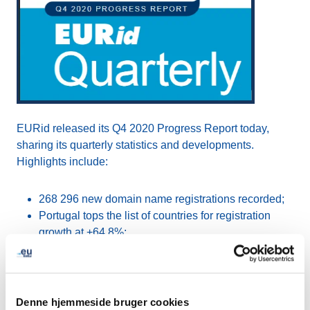
EURid released its Q4 2020 Progress Report today,
sharing its quarterly statistics and developments.
Highlights include:
268 296 new domain name registrations recorded;
Portugal tops the list of countries for registration
growth at +64.8%;
Average renewal rate of 81.7%
Total registrations grew from 3 576 302 at the end of Q3
Denne hjemmeside bruger cookies
2020, to 3 684 984 at the end of Q4 2020, indicating a