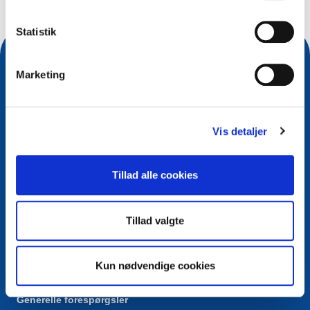
Statistik
Marketing
Vis detaljer
Tillad alle cookies
Kontakt
Tillad valgte
European Registry for Internet Domains vzw (EURid)
Telecomlaan 9/7
1831
Diegem
, Belgium
Kun nødvendige cookies
RPR Brussel – VAT BE 0864.240.405
Generelle forespørgsler