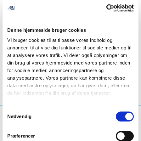
internet governance and other timely digital topics. This
year, the event will focus on the theme of Digital
Sovereignty, featuring speakers from academia, the
European Commission, and the European business
Denne hjemmeside bruger cookies
landscape.
Vi bruger cookies til at tilpasse vores indhold og
annoncer, til at vise dig funktioner til sociale medier og til
at analysere vores trafik. Vi deler også oplysninger om
din brug af vores hjemmeside med vores partnere inden
European Parliament
- Belgien
for sociale medier, annonceringspartnere og
analysepartnere. Vores partnere kan kombinere disse
data med andre oplysninger, du har givet dem, eller som
de har indsamlet fra din brug af deres tjenester.
Samtykkevalg
Hvad leder du efter?
Nødvendig
Søg på forespørgsel
Præferencer